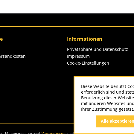
ce
Informationen
Privatsphäre und Datenschutz
Versandkosten
Impressum
Cookie-Einstellungen
Diese Website benutzt Coo
erforderlich sind und ste
Benutzung dieser Website
mit anderen Websites und
Ihrer Zustimmung gesetzt
Alle akzeptiere
etzl. Mehrwertsteuer zzgl.
Versandkosten
und ggf. Nachnahmegebühren, wenn nic