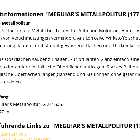
tinformationen "MEGUIAR'S METALLPOLITUR (17
 Metallpolitur
e Politur für alle Metalloberflächen für Auto und Motorrad. Hinterlä
n von Verschmutzungen vermindert. Antikorrosive Wirkstoffe schü
en, angelaufene und stumpf gewordene Flächen und Flecken lassen
he Oberflächen sauber zu halten. Für brillanten Glanz einfach eine
 oder andere metallische Oberflächen auftragen. Starkes Reiben is
llische Oberflächen länger glänzend und Sie können ohne gefährl
e erzielen
fang:
iar's Metallpolitur, G 211606,
77 ml
führende Links zu "MEGUIAR'S METALLPOLITUR (
zum Artikel?
 Artikel von MEGUIAR'S