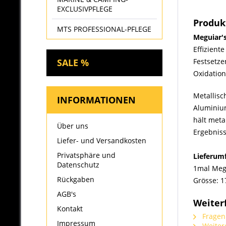
EXCLUSIVPFLEGE
Produk
MTS PROFESSIONAL-PFLEGE
Meguiar's
Effizient
Festsetze
SALE %
Oxidation
Metallisc
INFORMATIONEN
Aluminium
hält meta
Über uns
Ergebniss
Liefer- und Versandkosten
Privatsphäre und
Lieferum
Datenschutz
1mal Megu
Rückgaben
Grösse: 1
AGB's
Weiter
Kontakt
Fragen 
Impressum
Weitere