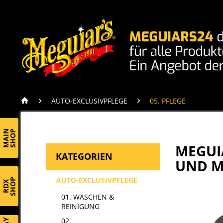
AUTO-EXCLUSIVPFLEGE
05. PFLEGE
MAIN
SHOP
MEGUIA
KATEGORIEN
UND M
AUTO-EXCLUSIVPFLEGE
SHOP
RDX
01. WASCHEN &
REINIGUNG
02.