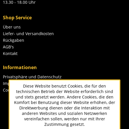
13.30 - 18.00 Uhr
Shop Service
Über uns
Liefer- und Versandkosten
Rückgaben
AGB's
Kontakt
Informationen
Privatsphäre und Datenschutz
Impressum
Diese Website benutzt Cookies, die für den
Cookie-Einstellungen
technischen Betrieb der Website erforderlich sind
und stets gesetzt werden. Andere Cookies, die den
Komfort bei Benutzung dieser Website erhöhen, der
Direktwerbung dienen oder die Interaktion mit
anderen Websites und sozialen Netzwerken
vereinfachen sollen, werden nur mit Ihrer
Zustimmung gesetzt.