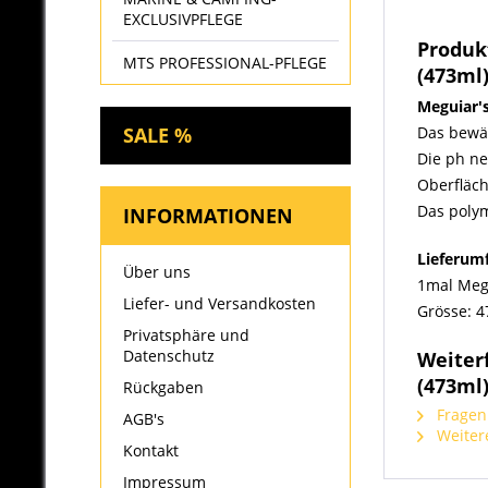
EXCLUSIVPFLEGE
Produk
MTS PROFESSIONAL-PFLEGE
(473ml
Meguiar'
Das bewäh
SALE %
Die ph n
Oberfläc
Das polym
INFORMATIONEN
Lieferum
Über uns
1mal Meg
Liefer- und Versandkosten
Grösse: 
Privatsphäre und
Datenschutz
Weiter
(473ml
Rückgaben
Fragen 
AGB's
Weitere
Kontakt
Impressum