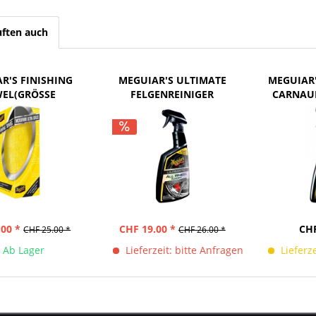
ften auch
R'S FINISHING
MEGUIAR'S ULTIMATE
MEGUIAR'
EL(GRÖSSE
FELGENREINIGER
CARNAU
0x45CM)
(709ml)
(
.00 *
CHF 19.00 *
CHF
CHF 25.00 *
CHF 26.00 *
Ab Lager
Lieferzeit: bitte Anfragen
Lieferz