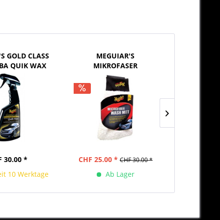
S GOLD CLASS
MEGUIAR'S
MEGUIA
BA QUIK WAX
MIKROFASER
MAGNET T
473ml)
WASCHHANDSCHUH
(70 x
NEU
 30.00 *
CHF 25.00 *
CHF 
CHF 30.00 *
eit 10 Werktage
Ab Lager
Lieferzei