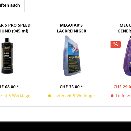
ften auch
R'S PRO SPEED
MEGUIAR'S
MEGU
UND (945 ml)
LACKREINIGER
GENER
REINIGUNGSKNETE
WASH
BLAU (100g)
F 68.00 *
CHF 35.00 *
CHF 29.0
rzeit 5 Werktage
Lieferzeit 5 Werktage
Lieferze