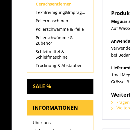
Geruchsentferner
Textilreinigung&Imprägnierung
Produk
Poliermaschinen
Meguiar'
Auf Wasse
Polierschwämme & -felle
Polierschwämme &
Anwendu
Zubehör
Verwende
Schleifmittel &
bei Beda
Schleifmaschine
Trocknung & Abstauber
Lieferum
1mal Megu
Grösse: 3.
SALE %
Weiter
Fragen 
INFORMATIONEN
Weitere
Über uns