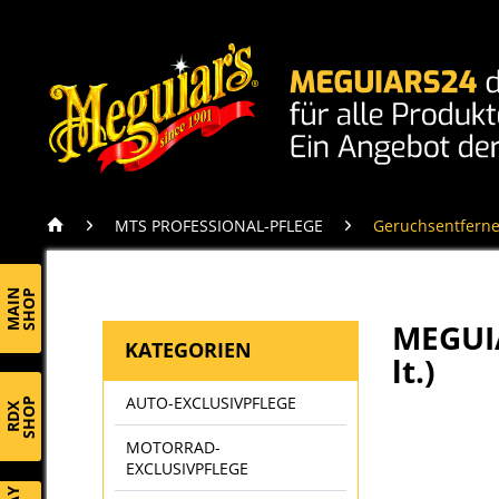
MTS PROFESSIONAL-PFLEGE
Geruchsentferne
MAIN
SHOP
MEGUIA
KATEGORIEN
lt.)
AUTO-EXCLUSIVPFLEGE
SHOP
RDX
MOTORRAD-
EXCLUSIVPFLEGE