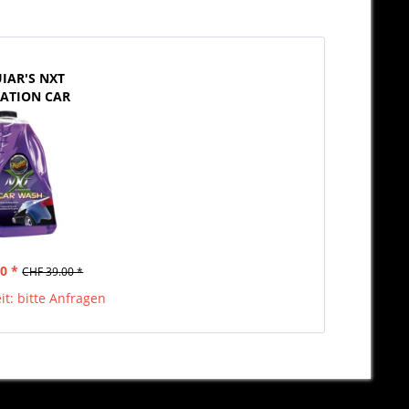
IAR'S NXT
ATION CAR
 (1892ml)
0 *
CHF 39.00 *
it: bitte Anfragen