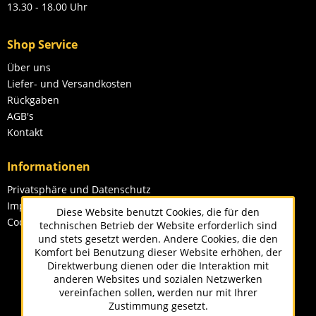
13.30 - 18.00 Uhr
Shop Service
Über uns
Liefer- und Versandkosten
Rückgaben
AGB's
Kontakt
Informationen
Privatsphäre und Datenschutz
Impressum
Diese Website benutzt Cookies, die für den
Cookie-Einstellungen
technischen Betrieb der Website erforderlich sind
und stets gesetzt werden. Andere Cookies, die den
Komfort bei Benutzung dieser Website erhöhen, der
Direktwerbung dienen oder die Interaktion mit
anderen Websites und sozialen Netzwerken
vereinfachen sollen, werden nur mit Ihrer
Zustimmung gesetzt.