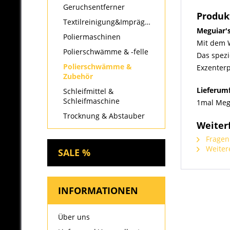
Geruchsentferner
Produk
Textilreinigung&Imprägnierung
Meguiar'
Poliermaschinen
Mit dem 
Polierschwämme & -felle
Das spezi
Polierschwämme &
Exzenterp
Zubehör
Lieferum
Schleifmittel &
Schleifmaschine
1mal Meg
Trocknung & Abstauber
Weiter
Fragen 
Weitere
SALE %
INFORMATIONEN
Über uns