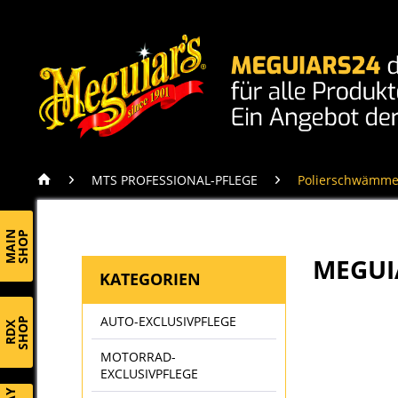
MTS PROFESSIONAL-PFLEGE
Polierschwämme
MAIN
SHOP
MEGUI
KATEGORIEN
AUTO-EXCLUSIVPFLEGE
SHOP
RDX
MOTORRAD-
EXCLUSIVPFLEGE