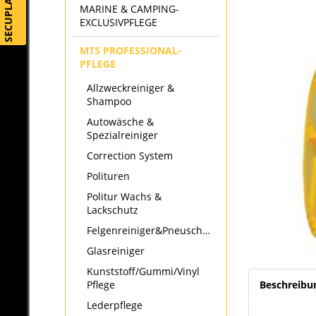
SECUPLAY
MARINE & CAMPING-
EXCLUSIVPFLEGE
MTS PROFESSIONAL-
PFLEGE
Allzweckreiniger &
Shampoo
Autowäsche &
Spezialreiniger
Correction System
Polituren
Politur Wachs &
Lackschutz
Felgenreiniger&Pneuschwärzer
Glasreiniger
Kunststoff/Gummi/Vinyl
Pflege
Beschreibu
Lederpflege