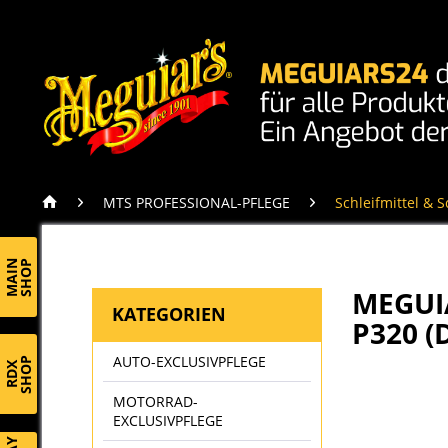
MTS PROFESSIONAL-PFLEGE
Schleifmittel & 
MAIN
SHOP
MEGUIA
KATEGORIEN
P320 
AUTO-EXCLUSIVPFLEGE
SHOP
RDX
MOTORRAD-
EXCLUSIVPFLEGE