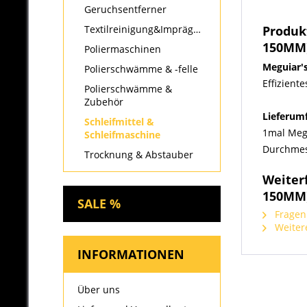
Geruchsentferner
Textilreinigung&Imprägnierung
Produk
150MM
Poliermaschinen
Meguiar's
Polierschwämme & -felle
Effizient
Polierschwämme &
Zubehör
Lieferum
Schleifmittel &
1mal Megu
Schleifmaschine
Durchme
Trocknung & Abstauber
Weiter
150MM
SALE %
Fragen 
Weitere
INFORMATIONEN
Über uns