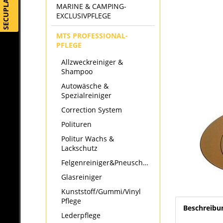
SECUPLAY
MARINE & CAMPING-
EXCLUSIVPFLEGE
MTS PROFESSIONAL-
PFLEGE
Allzweckreiniger &
Shampoo
Autowäsche &
Spezialreiniger
Correction System
Polituren
Politur Wachs &
Lackschutz
Felgenreiniger&Pneuschwärzer
Glasreiniger
Kunststoff/Gummi/Vinyl
Pflege
Beschreibu
Lederpflege