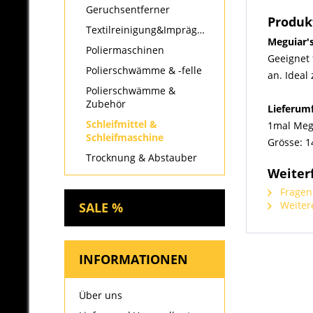
Geruchsentferner
Produk
Textilreinigung&Imprägnierung
Meguiar's
Poliermaschinen
Geeignet 
Polierschwämme & -felle
an. Ideal
Polierschwämme &
Zubehör
Lieferum
Schleifmittel &
1mal Megu
Schleifmaschine
Grösse: 
Trocknung & Abstauber
Weiter
Fragen 
Weitere
SALE %
INFORMATIONEN
Über uns