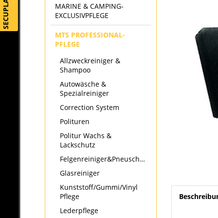
SECUPLAY
MARINE & CAMPING-
EXCLUSIVPFLEGE
MTS PROFESSIONAL-
PFLEGE
Allzweckreiniger &
Shampoo
Autowäsche &
Spezialreiniger
Correction System
Polituren
Politur Wachs &
Lackschutz
Felgenreiniger&Pneuschwärzer
Glasreiniger
Kunststoff/Gummi/Vinyl
Pflege
Beschreibu
Lederpflege