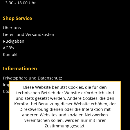
13.30 - 18.00 Uhr
Shop Service
Über uns
Liefer- und Versandkosten
Rückgaben
AGB's
Kontakt
Informationen
Privatsphäre und Datenschutz
Impressum
Diese Website benutzt Cookies, die für den
Cookie-Einstellungen
technischen Betrieb der Website erforderlich sind
und stets gesetzt werden. Andere Cookies, die den
Komfort bei Benutzung dieser Website erhöhen, der
Direktwerbung dienen oder die Interaktion mit
anderen Websites und sozialen Netzwerken
vereinfachen sollen, werden nur mit Ihrer
Zustimmung gesetzt.