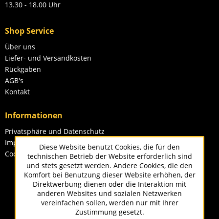
13.30 - 18.00 Uhr
Shop Service
Über uns
Liefer- und Versandkosten
Rückgaben
AGB's
Kontakt
Informationen
Privatsphäre und Datenschutz
Impressum
Diese Website benutzt Cookies, die für den
Cookie-Einstellungen
technischen Betrieb der Website erforderlich sind
und stets gesetzt werden. Andere Cookies, die den
Komfort bei Benutzung dieser Website erhöhen, der
Direktwerbung dienen oder die Interaktion mit
anderen Websites und sozialen Netzwerken
vereinfachen sollen, werden nur mit Ihrer
Zustimmung gesetzt.